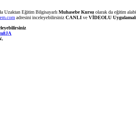
a Uzaktan Eğitim Bilgisayarlı
Muhasebe Kursu
olarak da eğitim ala
em.com
adresini inceleyebilirsiniz
CANLI
ve
VİDEOLU Uygulamalı İ
eyebilirsiniz
Am8JA
.