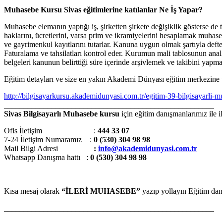
Muhasebe Kursu Sivas eğitimlerine katılanlar
Ne İş Yapar?
Muhasebe elemanın yaptığı iş, şirketten şirkete değişiklik gösterse de
haklarını, ücretlerini, varsa prim ve ikramiyelerini hesaplamak muhasebe
ve gayrimenkul kayıtlarını tutarlar. Kanuna uygun olmak şartıyla defteri 
Faturalama ve tahsilatları kontrol eder. Kurumun mali tablosunun anal
belgeleri kanunun belirttiği süre içerinde arşivlemek ve takibini yapm
Eğitim detayları ve size en yakın Akademi Dünyası eğitim merkezine ula
http://bilgisayarkursu.akademidunyasi.com.tr/egitim-39-bilgisayarli-
_____________________________________________________
Sivas Bilgisayarlı Muhasebe kursu
için eğitim danışmanlarımız ile 
Ofis İletişim :
444 33 07
7-24 İletişim Numaramız :
0 (530) 304 98 98
Mail Bilgi Adresi
:
info@akademidunyasi.com.tr
Whatsapp Danışma hattı
:
0 (530) 304 98 98
Kısa mesaj olarak
“İLERİ MUHASEBE”
yazıp yollayın Eğitim dan
_____________________________________________________