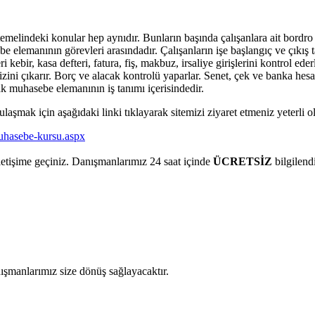
 temelindeki konular hep aynıdır. Bunların başında çalışanlara ait bordro
 elemanının görevleri arasındadır. Çalışanların işe başlangıç ve çıkış ta
kebir, kasa defteri, fatura, fiş, makbuz, irsaliye girişlerini kontrol ede
izini çıkarır. Borç ve alacak kontrolü yaparlar. Senet, çek ve banka h
ak muhasebe elemanının iş tanımı içerisindedir.
şmak için aşağıdaki linki tıklayarak sitemizi ziyaret etmeniz yeterli ol
muhasebe-kursu.aspx
iletişime geçiniz. Danışmanlarımız 24 saat içinde
ÜCRETSİZ
bilgilend
ışmanlarımız size dönüş sağlayacaktır.