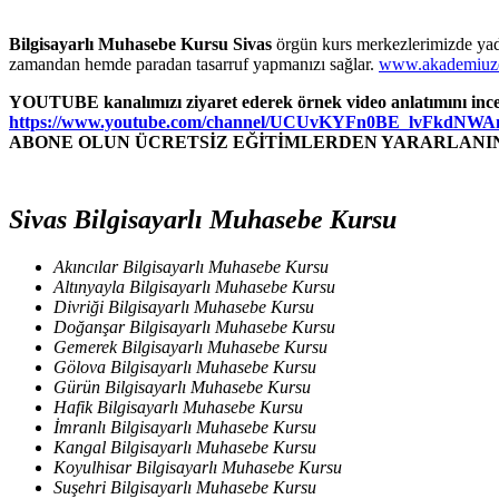
Bilgisayarlı Muhasebe Kursu Sivas
örgün kurs merkezlerimizde yad
zamandan hemde paradan tasarruf yapmanızı sağlar.
www.akademiuz
YOUTUBE kanalımızı ziyaret ederek örnek video anlatımını incel
https://www.youtube.com/channel/UCUvKYFn0BE_lvFkdNW
ABONE OLUN ÜCRETSİZ EĞİTİMLERDEN YARARLANIN
Sivas Bilgisayarlı Muhasebe Kursu
Akıncılar Bilgisayarlı Muhasebe Kursu
Altınyayla Bilgisayarlı Muhasebe Kursu
Divriği Bilgisayarlı Muhasebe Kursu
Doğanşar Bilgisayarlı Muhasebe Kursu
Gemerek Bilgisayarlı Muhasebe Kursu
Gölova Bilgisayarlı Muhasebe Kursu
Gürün Bilgisayarlı Muhasebe Kursu
Hafik Bilgisayarlı Muhasebe Kursu
İmranlı Bilgisayarlı Muhasebe Kursu
Kangal Bilgisayarlı Muhasebe Kursu
Koyulhisar Bilgisayarlı Muhasebe Kursu
Suşehri Bilgisayarlı Muhasebe Kursu