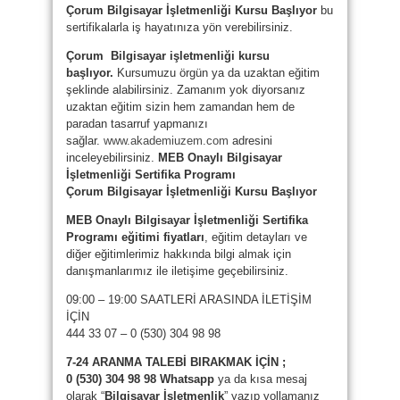
Çorum Bilgisayar İşletmenliği Kursu Başlıyor
bu
sertifikalarla iş hayatınıza yön verebilirsiniz.
Çorum
Bilgisayar işletmenliği kursu
başlıyor.
Kursumuzu örgün ya da uzaktan eğitim
şeklinde alabilirsiniz. Zamanım yok diyorsanız
uzaktan eğitim sizin hem zamandan hem de
paradan tasarruf yapmanızı
sağlar.
www.akademiuzem.com
adresini
inceleyebilirsiniz.
MEB Onaylı Bilgisayar
İşletmenliği Sertifika Programı
Çorum
Bilgisayar İşletmenliği Kursu Başlıyor
MEB Onaylı Bilgisayar İşletmenliği Sertifika
Programı eğitimi fiyatları
, eğitim detayları ve
diğer eğitimlerimiz hakkında bilgi almak için
danışmanlarımız ile iletişime geçebilirsiniz.
09:00 – 19:00 SAATLERİ ARASINDA İLETİŞİM
İÇİN
444 33 07 – 0 (530) 304 98 98
7-24 ARANMA TALEBİ BIRAKMAK İÇİN ;
0 (530) 304 98 98 Whatsapp
ya da kısa mesaj
olarak “
Bilgisayar İşletmenlik
” yazıp yollamanız