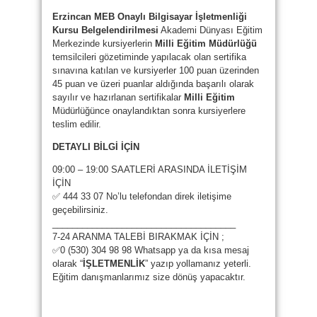
Erzincan MEB Onaylı Bilgisayar İşletmenliği
Kursu Belgelendirilmesi
Akademi Dünyası Eğitim
Merkezinde kursiyerlerin
Milli Eğitim Müdürlüğü
temsilcileri gözetiminde yapılacak olan sertifika
sınavına katılan ve kursiyerler 100 puan üzerinden
45 puan ve üzeri puanlar aldığında başarılı olarak
sayılır ve hazırlanan sertifikalar
Milli Eğitim
Müdürlüğünce onaylandıktan sonra kursiyerlere
teslim edilir.
DETAYLI BİLGİ İÇİN
09:00 – 19:00 SAATLERİ ARASINDA İLETİŞİM
İÇİN
✅ 444 33 07 No’lu telefondan direk iletişime
geçebilirsiniz.
_____________________________________
7-24 ARANMA TALEBİ BIRAKMAK İÇİN ;
✅0 (530) 304 98 98 Whatsapp ya da kısa mesaj
olarak “
İŞLETMENLİK
” yazıp yollamanız yeterli.
Eğitim danışmanlarımız size dönüş yapacaktır.