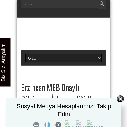
Biz Sizi Arayalım
Erzincan MEB Onaylı
Bilgisayar İşletmenliği Kursu
Sosyal Medya Hesaplarımızı Takip
DETAYLI BİLGİ İÇİN
Edin
09:00 – 19:00 SAATLERİ ARASINDA İLETİŞİM
İÇİN