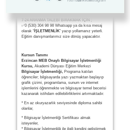
✅ 444 33 07 No’lu telefondan direk iletişime
geçebilirsiniz.
_____________________________________
7-24 ARANMA TALEBİ BIRAKMAK İÇİN ;
✅0 (530) 304 98 98 Whatsapp ya da kısa mesaj
olarak “
İŞLETMENLİK
” yazıp yollamanız yeterli.
Eğitim danışmanlarımız size dönüş yapacaktır.
Kursun Tanımı
Erzincan MEB Onaylı Bilgisayar İşletmenliği
Kursu,
Akademi Dünyası Eğitim Merkezi
Bilgisayar İşletmenliği,
Programa katılan
öğrenciler; bilgisayarda yazı yazmaktan başlayıp
grafik çizimi, programlama, sunum ve internet
işlemlerini öğrenmekte ve bilgisayar temel becerisi
kazanarak istihdam edilebilirliklerini artırmaktadır.
* En az okuryazarlık seviyesinde diploma sahibi
olanlar,
* Bilgisayar İşletmenliği Sertifikası almak
isteyenler,
* Bilgisayar İşletmenliği ile ilgili kendini geliştirmek