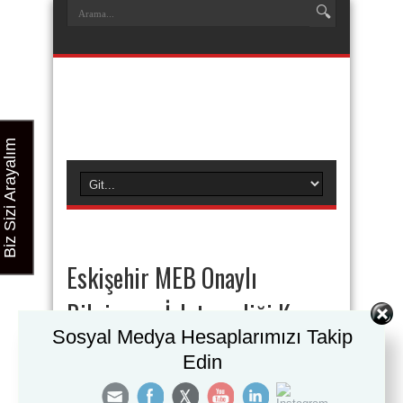
Biz Sizi Arayalım
Eskişehir MEB Onaylı
Bilgisayar İşletmenliği Kursu
Sosyal Medya Hesaplarımızı Takip
DETAYLI BİLGİ İÇİN
Edin
09:00 – 19:00 SAATLERİ ARASINDA İLETİŞİM
İÇİN