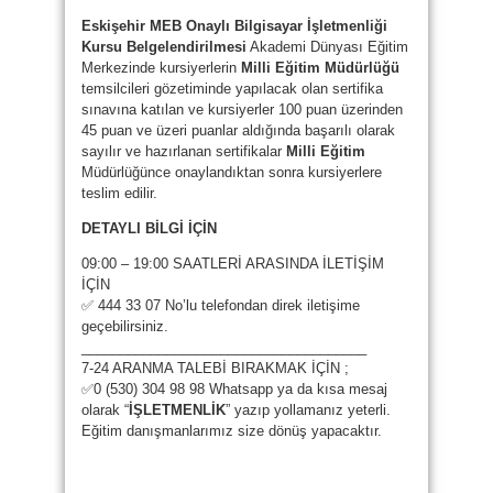
Eskişehir MEB Onaylı Bilgisayar İşletmenliği
Kursu Belgelendirilmesi
Akademi Dünyası Eğitim
Merkezinde kursiyerlerin
Milli Eğitim Müdürlüğü
temsilcileri gözetiminde yapılacak olan sertifika
sınavına katılan ve kursiyerler 100 puan üzerinden
45 puan ve üzeri puanlar aldığında başarılı olarak
sayılır ve hazırlanan sertifikalar
Milli Eğitim
Müdürlüğünce onaylandıktan sonra kursiyerlere
teslim edilir.
DETAYLI BİLGİ İÇİN
09:00 – 19:00 SAATLERİ ARASINDA İLETİŞİM
İÇİN
✅ 444 33 07 No’lu telefondan direk iletişime
geçebilirsiniz.
_____________________________________
7-24 ARANMA TALEBİ BIRAKMAK İÇİN ;
✅0 (530) 304 98 98 Whatsapp ya da kısa mesaj
olarak “
İŞLETMENLİK
” yazıp yollamanız yeterli.
Eğitim danışmanlarımız size dönüş yapacaktır.