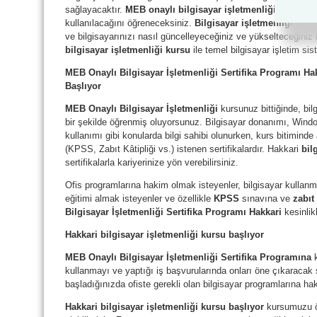
sağlayacaktır.
MEB onaylı bilgisayar işletmenliği kursu
il
kullanılacağını öğreneceksiniz.
Bilgisayar işletmenliği sert
ve bilgisayarınızı nasıl güncelleyeceğiniz ve yükselteceğiniz 
bilgisayar işletmenliği kursu
ile temel bilgisayar işletim si
MEB Onaylı Bilgisayar İşletmenliği Sertifika Programı Hak
Başlıyor
MEB Onaylı Bilgisayar İşletmenliği
kursunuz bittiğinde, bi
bir şekilde öğrenmiş oluyorsunuz. Bilgisayar donanımı, Wind
kullanımı gibi konularda bilgi sahibi olunurken, kurs bitiminde
(KPSS, Zabıt Kâtipliği vs.) istenen sertifikalardır. Hakkari
bil
sertifikalarla kariyerinize yön verebilirsiniz.
Ofis programlarına hakim olmak isteyenler, bilgisayar kullanm
eğitimi almak isteyenler ve özellikle
KPSS
sınavına ve
zabıt
Bilgisayar İşletmenliği Sertifika Programı Hakkari
kesinlik
Hakkari bilgisayar işletmenliği kursu başlıyor
MEB Onaylı Bilgisayar İşletmenliği Sertifika Programına
kullanmayı ve yaptığı iş başvurularında onları öne çıkaracak s
başladığınızda ofiste gerekli olan bilgisayar programlarına hak
Hakkari bilgisayar işletmenliği kursu başlıyor
kursumuzu ö