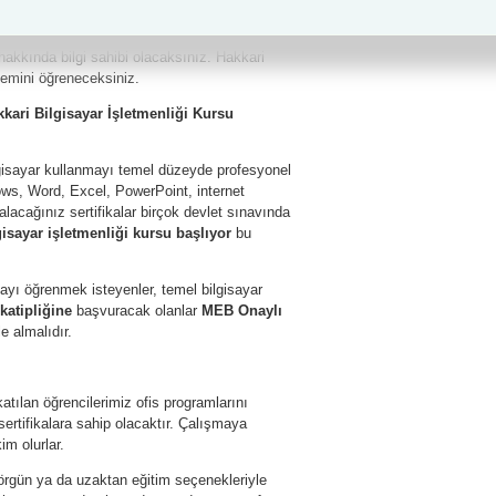
e bilgisayarın temel standartlarını ve nasıl
ifika programı Hakkari
bilgisayarın parçaları
hakkında bilgi sahibi olacaksınız. Hakkari
stemini öğreneceksiniz.
kari Bilgisayar İşletmenliği Kursu
lgisayar kullanmayı temel düzeyde profesyonel
ows, Word, Excel, PowerPoint, internet
 alacağınız sertifikalar birçok devlet sınavında
gisayar işletmenliği kursu başlıyor
bu
ayı öğrenmek isteyenler, temel bilgisayar
 katipliğine
başvuracak olanlar
MEB Onaylı
le almalıdır.
katılan öğrencilerimiz ofis programlarını
ertifikalara sahip olacaktır. Çalışmaya
im olurlar.
rgün ya da uzaktan eğitim seçenekleriyle