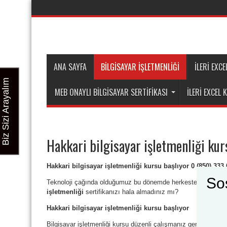
ANA SAYFA
BİLGİSAYAR İŞLETMENLİĞİ
İLERI EXC
Biz Sizi Arayalım
MEB ONAYLI BILGISAYAR SERTIFIKASI
İLERI EXCEL
Hakkari bilgisayar işletmenliği kur
Hakkari bilgisayar işletmenliği kursu başlıyor 0
(850) 333 
So
Teknoloji çağında olduğumuz bu dönemde herkeste bulunma
işletmenliği
sertifikanızı hala almadınız mı?
Hakkari bilgisayar işletmenliği kursu başlıyor
Bilgisayar işletmenliği kursu düzenli çalışmanız gereken kullan