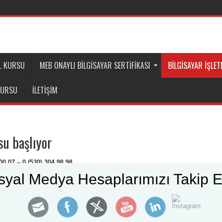
EL KURSU
MEB ONAYLI BILGISAYAR SERTIFIKASI
BİLGİSAYAR İŞLET
 KURSU
İLETIŞIM
su başlıyor
00 07 – 0 (530) 304 98 98
syal Medya Hesaplarımızı Takip E
sı gereken
MEB onaylı bilgisayar
ışlı bilgisayar özelliklerini öğrenmenizi