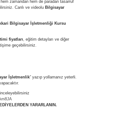
zin hem zamandan hem de paradan tasarruf
lirsiniz. Canlı ve videolu
Bilgisayar
kari Bilgisayar İşletmenliği Kursu
timi fiyatları
, eğitim detayları ve diğer
tişime geçebilirsiniz.
ayar İşletmenlik
” yazıp yollamanız yeterli.
yapacaktır.
nceleyebilirsiniz
WAm8JA
HEDİYELERDEN YARARLANIN.