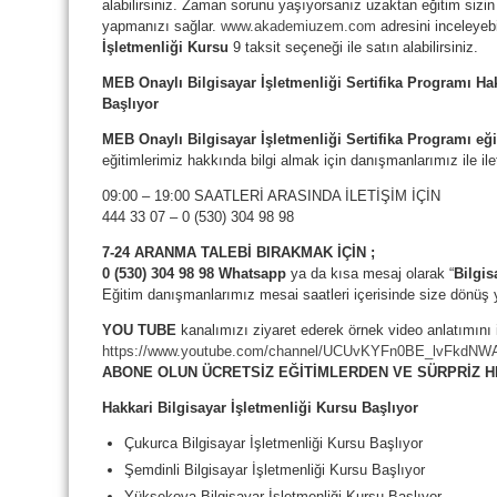
alabilirsiniz. Zaman sorunu yaşıyorsanız uzaktan eğitim si
yapmanızı sağlar.
www.akademiuzem.com
adresini inceleyebi
İşletmenliği
Kursu
9 taksit seçeneği ile satın alabilirsiniz.
MEB Onaylı Bilgisayar İşletmenliği Sertifika Programı Hak
Başlıyor
MEB Onaylı Bilgisayar İşletmenliği Sertifika Programı
eği
eğitimlerimiz hakkında bilgi almak için danışmanlarımız ile ile
09:00 – 19:00 SAATLERİ ARASINDA İLETİŞİM İÇİN
444 33 07 – 0 (530) 304 98 98
7-24 ARANMA TALEBİ BIRAKMAK İÇİN ;
0 (530) 304 98 98 Whatsapp
ya da kısa mesaj olarak “
Bilgis
Eğitim danışmanlarımız mesai saatleri içerisinde size dönüş 
YOU TUBE
kanalımızı ziyaret ederek örnek video anlatımını i
https://www.youtube.com/channel/UCUvKYFn0BE_lvFkdN
ABONE OLUN ÜCRETSİZ EĞİTİMLERDEN VE SÜRPRİZ 
Hakkari Bilgisayar İşletmenliği Kursu Başlıyor
Çukurca Bilgisayar İşletmenliği Kursu Başlıyor
Şemdinli Bilgisayar İşletmenliği Kursu Başlıyor
Yüksekova Bilgisayar İşletmenliği Kursu Başlıyor