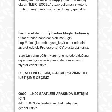
olarak “
İLERİ EXCEL
” yazıp yollamanız yeterli.
Eğitim danışmanlarımız size dönüş yapacaktır.
_____________________________________________________
İleri Excel ile ilgili İş İlanları Muğla Bodrum
iş
fırsatlarından haberdar olabilmek için
http://iskoloji.com/bireysel_kayit.aspx
adresini
ziyaret ederek
Profesyonel CV
oluşturabilirsiniz.
Size En yakın eğitim kurumunu nerede olduğunu
öğrenmek için
www.egitimbizde.com
adresini
ziyaret edebilirsiniz.
DETAYLI BİLGİ İÇİNÇAĞRI MERKEZİMİZ İLE
İLETİŞİME GEÇİNİZ
09:00 – 19:00 SAATLERİ ARASINDA İLETİŞİM
İÇİN
444 33 07No’lu telefondan direk iletişime
geçebilirsiniz.