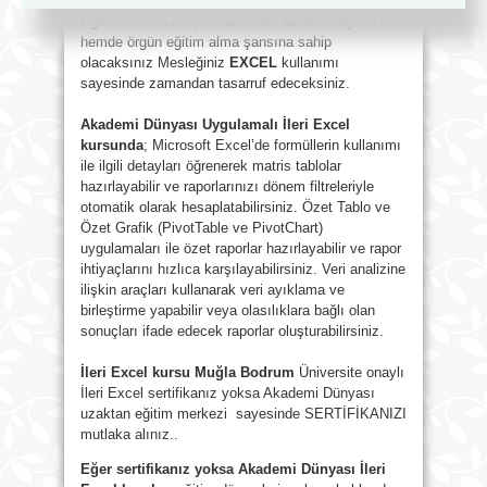
kullanıcısı olmanız gerekir. Akademi Dünyası
Eğitim merkezi sayesinde hem uzaktan eğitim
hemde örgün eğitim alma şansına sahip
olacaksınız Mesleğiniz
EXCEL
kullanımı
sayesinde zamandan tasarruf edeceksiniz.
Akademi Dünyası Uygulamalı İleri Excel
kursunda
; Microsoft Excel’de formüllerin kullanımı
ile ilgili detayları öğrenerek matris tablolar
hazırlayabilir ve raporlarınızı dönem filtreleriyle
otomatik olarak hesaplatabilirsiniz. Özet Tablo ve
Özet Grafik (PivotTable ve PivotChart)
uygulamaları ile özet raporlar hazırlayabilir ve rapor
ihtiyaçlarını hızlıca karşılayabilirsiniz. Veri analizine
ilişkin araçları kullanarak veri ayıklama ve
birleştirme yapabilir veya olasılıklara bağlı olan
sonuçları ifade edecek raporlar oluşturabilirsiniz.
İleri Excel kursu Muğla Bodrum
Üniversite onaylı
İleri Excel sertifikanız yoksa Akademi Dünyası
uzaktan eğitim merkezi sayesinde SERTİFİKANIZI
mutlaka alınız..
Eğer sertifikanız yoksa Akademi Dünyası
İleri