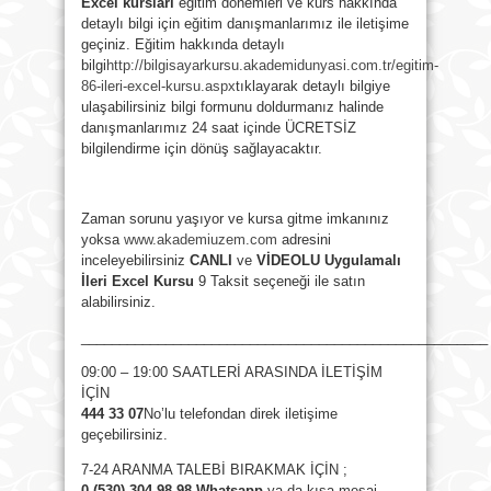
Excel
kursları
eğitim dönemleri ve kurs hakkında
detaylı bilgi için eğitim danışmanlarımız ile iletişime
geçiniz. Eğitim hakkında detaylı
bilgi
http://bilgisayarkursu.akademidunyasi.com.tr/egitim-
86-ileri-excel-kursu.aspx
tıklayarak detaylı bilgiye
ulaşabilirsiniz bilgi formunu doldurmanız halinde
danışmanlarımız 24 saat içinde ÜCRETSİZ
bilgilendirme için dönüş sağlayacaktır.
Zaman sorunu yaşıyor ve kursa gitme imkanınız
yoksa
www.akademiuzem.com
adresini
inceleyebilirsiniz
CANLI
ve
VİDEOLU Uygulamalı
İleri Excel Kursu
9 Taksit seçeneği ile satın
alabilirsiniz.
_____________________________________________________
09:00 – 19:00 SAATLERİ ARASINDA İLETİŞİM
İÇİN
444 33 07
No’lu telefondan direk iletişime
geçebilirsiniz.
7-24 ARANMA TALEBİ BIRAKMAK İÇİN ;
0 (530) 304 98 98 Whatsapp
ya da kısa mesaj