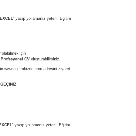
 EXCEL
” yazıp yollamanız yeterli. Eğitim
___
r olabilmek için
k
Profesyonel CV
oluşturabilirsiniz.
çin
www.egitimbizde.com
adresini ziyaret
 GEÇİNİZ
 EXCEL
” yazıp yollamanız yeterli. Eğitim