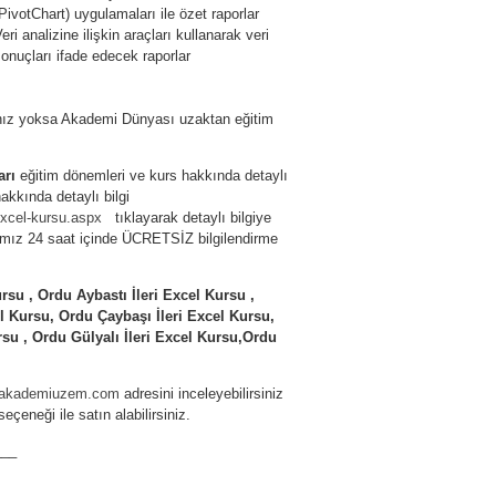
PivotChart) uygulamaları ile özet raporlar
Veri analizine ilişkin araçları kullanarak veri
sonuçları ifade edecek raporlar
ikanız yoksa Akademi Dünyası uzaktan eğitim
arı
eğitim dönemleri ve kurs hakkında detaylı
hakkında detaylı bilgi
i-excel-kursu.aspx
tıklayarak detaylı bilgiye
rımız 24 saat içinde ÜCRETSİZ bilgilendirme
rsu , Ordu Aybastı İleri Excel Kursu ,
l Kursu, Ordu Çaybaşı İleri Excel Kursu,
rsu , Ordu Gülyalı İleri Excel Kursu,Ordu
akademiuzem.com
adresini inceleyebilirsiniz
eçeneği ile satın alabilirsiniz.
___