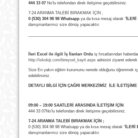
444 33 07
No’lu telefondan direk iletişime geçebilirsiniz.
7-24 ARANMA TALEBİ BIRAKMAK İÇİN ;
0 (530) 304 98 98 Whatsapp
ya da kısa mesaj olarak “
İLERİ
danışmanlarımız size dönüş yapacaktır.
__________________________________________________
İleri Excel ile ilgili İş İlanları Ordu
iş fırsatlarından haberda
http://iskoloji.com/bireysel_kayit.aspx
adresini ziyaret edere
Size En yakın eğitim kurumunu nerede olduğunu öğrenmek i
edebilirsiniz.
DETAYLI BİLGİ İÇİN ÇAĞRI MERKEZİMİZ İLE İLETİŞİME
09:00 – 19:00 SAATLERİ ARASINDA İLETİŞİM İÇİN
444 33 07No’lu telefondan direk iletişime geçebilirsiniz.
7-24 ARANMA TALEBİ BIRAKMAK İÇİN ;
0 (530) 304 98 98 Whatsapp ya da kısa mesaj olarak “
İLERİ
danışmanlarımız size dönüş yapacaktır.