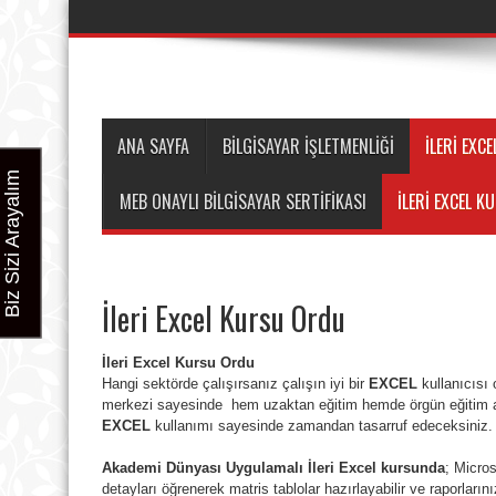
ANA SAYFA
BİLGİSAYAR İŞLETMENLİĞİ
İLERI EXC
Biz Sizi Arayalım
MEB ONAYLI BILGISAYAR SERTIFIKASI
İLERI EXCEL K
İleri Excel Kursu Ordu
İleri Excel Kursu Ordu
Hangi sektörde çalışırsanız çalışın iyi bir
EXCEL
kullanıcısı
merkezi sayesinde hem uzaktan eğitim hemde örgün eğitim a
EXCEL
kullanımı sayesinde zamandan tasarruf edeceksiniz.
Akademi Dünyası Uygulamalı İleri Excel kursunda
; Micros
detayları öğrenerek matris tablolar hazırlayabilir ve raporlarını