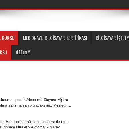
EL KURSU
MEB ONAYLI BILGISAYAR SERTIFIKASI
BİLGİSAYAR İŞLETM
URSU
İLETIŞIM
 olmanız gerekir. Akademi Dünyası Eğitim
lma şansına sahip olacaksınız Mesleğiniz
oft Excel’de formüllerin kullanımı ile ilgili
zı dönem filtreleriyle otomatik olarak