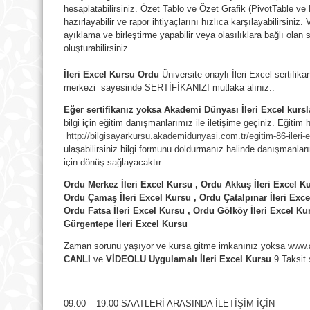
hesaplatabilirsiniz. Özet Tablo ve Özet Grafik (PivotTable ve 
hazırlayabilir ve rapor ihtiyaçlarını hızlıca karşılayabilirsiniz. 
ayıklama ve birleştirme yapabilir veya olasılıklara bağlı olan 
oluşturabilirsiniz.
İleri Excel Kursu Ordu
Üniversite onaylı İleri Excel sertif
merkezi sayesinde SERTİFİKANIZI mutlaka alınız..
Eğer sertifikanız yoksa Akademi Dünyası
İleri Excel
kursl
bilgi için eğitim danışmanlarımız ile iletişime geçiniz. Eğitim 
http://bilgisayarkursu.akademidunyasi.com.tr/egitim-86-iler
ulaşabilirsiniz bilgi formunu doldurmanız halinde danışmanla
için dönüş sağlayacaktır.
Ordu Merkez İleri Excel Kursu , Ordu Akkuş İleri Excel Ku
Ordu Çamaş İleri Excel Kursu , Ordu Çatalpınar İleri Exce
Ordu Fatsa
İleri Excel Kursu , Ordu Gölköy İleri Excel Ku
Gürgentepe
İleri Excel Kursu
Zaman sorunu yaşıyor ve kursa gitme imkanınız yoksa
www.
CANLI
ve
VİDEOLU Uygulamalı İleri Excel Kursu
9 Taksit s
__________________________________________________
09:00 – 19:00 SAATLERİ ARASINDA İLETİŞİM İÇİN