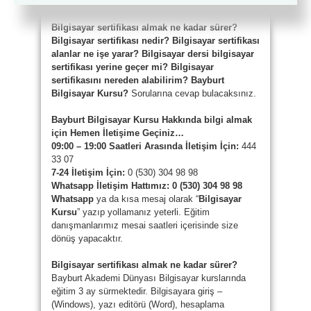
Bayburt – 0(530) 304 98 98
Bilgisayar sertifikası almak ne kadar sürer?
Bilgisayar sertifikası nedir? Bilgisayar sertifikası
alanlar ne işe yarar? Bilgisayar dersi bilgisayar
sertifikası yerine geçer mi? Bilgisayar
sertifikasını nereden alabilirim? Bayburt
Bilgisayar Kursu?
Sorularına cevap bulacaksınız.
Bayburt Bilgisayar Kursu Hakkında bilgi almak
için Hemen İletişime Geçiniz…
09:00 – 19:00 Saatleri Arasında İletişim İçin:
444
33 07
7-24 İletişim İçin:
0 (530) 304 98 98
Whatsapp
İletişim Hattımız:
0 (530) 304 98 98
Whatsapp
ya da kısa mesaj olarak “
Bilgisayar
Kursu
” yazıp yollamanız yeterli. Eğitim
danışmanlarımız mesai saatleri içerisinde size
dönüş yapacaktır.
Bilgisayar sertifikası almak ne kadar sürer?
Bayburt Akademi Dünyası Bilgisayar kurslarında
eğitim 3 ay sürmektedir. Bilgisayara giriş –
(Windows), yazı editörü (Word), hesaplama