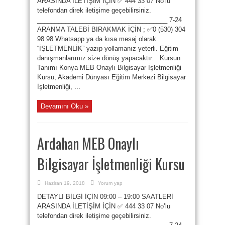
ARASINDA İLETİŞİM İÇİN ✅ 444 33 07 No’lu
telefondan direk iletişime geçebilirsiniz.
_____________________________________ 7-24
ARANMA TALEBİ BIRAKMAK İÇİN ; ✅0 (530) 304
98 98 Whatsapp ya da kısa mesaj olarak
“İŞLETMENLİK” yazıp yollamanız yeterli. Eğitim
danışmanlarımız size dönüş yapacaktır. Kursun
Tanımı Konya MEB Onaylı Bilgisayar İşletmenliği
Kursu, Akademi Dünyası Eğitim Merkezi Bilgisayar
İşletmenliği, ...
Devamını Oku »
Ardahan MEB Onaylı
Bilgisayar İşletmenliği Kursu
Haziran 19, 2018
Yorum yap
DETAYLI BİLGİ İÇİN 09:00 – 19:00 SAATLERİ
ARASINDA İLETİŞİM İÇİN ✅ 444 33 07 No’lu
telefondan direk iletişime geçebilirsiniz.