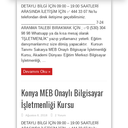
DETAYLI BİLGİ İÇİN 09:00 – 19:00 SAATLERİ
ARASINDA İLETİŞİM İÇİN ✅ 444 33 07 No’lu
telefondan direk iletişime geçebilirsiniz.
_____________________________________ 7-24
ARANMA TALEBİ BIRAKMAK İÇİN ; ✅0 (530) 304
98 98 Whatsapp ya da kısa mesaj olarak
“İŞLETMENLİK” yazıp yollamanız yeterli. Eğitim
danışmanlarımız size dönüş yapacaktır. Kursun
Tanımı Sakarya MEB Onaylı Bilgisayar İşletmenliği
Kursu, Akademi Dünyası Eğitim Merkezi Bilgisayar
İşletmenliği, ...
Devamını Oku »
Konya MEB Onaylı Bilgisayar
İşletmenliği Kursu
Ağustos 6, 2018
2 Yorum
DETAYLI BİLGİ İÇİN 09:00 – 19:00 SAATLERİ