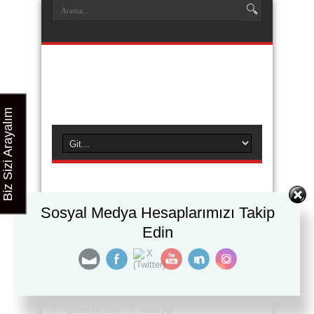
Biz Sizi Arayalım
Etiket Arşivi:
İş Olanakları
Sosyal Medya Hesaplarımızı Takip
Edin
Sakarya MEB Onaylı
Bilgisayar İşletmenliği Kursu
Ağustos 19, 2018
Yorum yap